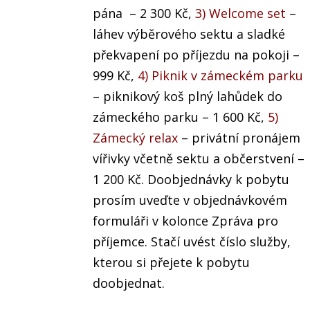
pána – 2 300 Kč,
3) Welcome set
–
láhev výběrového sektu a sladké
překvapení po příjezdu na pokoji –
999 Kč,
4) Piknik v zámeckém parku
– piknikový koš plný lahůdek do
zámeckého parku – 1 600 Kč,
5)
Zámecký relax
– privátní pronájem
vířivky včetně sektu a občerstvení –
1 200 Kč. Doobjednávky k pobytu
prosím uveďte v objednávkovém
formuláři v kolonce Zpráva pro
příjemce. Stačí uvést číslo služby,
kterou si přejete k pobytu
doobjednat.