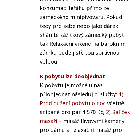
konzumaci ležáku přímo ze
zámeckého minipivovaru. Pokud
tedy pro sebe nebo jako dárek
sháníte zážitkový zámecký pobyt
tak Relaxační víkend na barokním
zámku bude jistě tou správnou
volbou.
K pobytu lze doobjednat
K pobytu je možné u nás
přiobjednat následující služby:
1)
Prodloužení pobytu o noc
včetně
snídaně pro pár 4 570 Kč,
2) Balíček
masáží
– masáž lávovými kameny
pro dámu a relaxační masáž pro