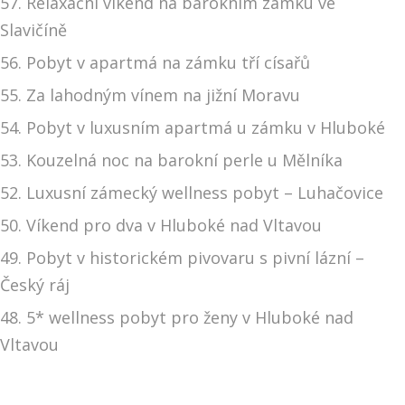
57. Relaxační víkend na barokním zámku ve
Slavičíně
56. Pobyt v apartmá na zámku tří císařů
55. Za lahodným vínem na jižní Moravu
54. Pobyt v luxusním apartmá u zámku v Hluboké
53. Kouzelná noc na barokní perle u Mělníka
52. Luxusní zámecký wellness pobyt – Luhačovice
50. Víkend pro dva v Hluboké nad Vltavou
49. Pobyt v historickém pivovaru s pivní lázní –
Český ráj
48. 5* wellness pobyt pro ženy v Hluboké nad
Vltavou