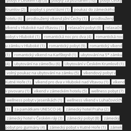
pobyt v Českém ráji
(3)
pobyty za poznáním
(10)
pobyt Český
Krumlov
(2)
popbyt s pivní lázní
(1)
poukaz do zámeckého
hotelu
(6)
prodloužený víkend jižní Čechy
(1)
prodloužený
víkend v Hluboké nad Vltavou
(1)
relaxační pobyt
(9)
relaxační
pobyt v Hluboké
(1)
romantická noc pro dva
(4)
romantická noc
u zámku v Hluboké
(1)
romantický pobyt
(9)
romantický víkend
(1)
romantický víkend na Karlštejně
(1)
ubytování na 5* zámku
(4)
ubytování na zámečku
(6)
Ubytování v Českém Krumlově
(1)
volný poukaz na ubytování na zámku
(5)
víkendový pobyt v
Kutné Hoře
(1)
víkend pro dva v Hluboké nad Vltavou
(1)
víkend
v pivovaru
(1)
víkend v zámeckém hotelu
(5)
wellness pobyt
(7)
wellness pobyt v Jeseníkách
(1)
wellness víkend v Luhačovicích
(1)
za památkami UNESCO
(4)
zámecký hotel Praha
(2)
zámecký hotel v Českém ráji
(3)
zámecký pobyt
(8)
zámecký
pobyt pro gurmány
(4)
zámecký pobyt v Kutné Hoře
(1)
zámek