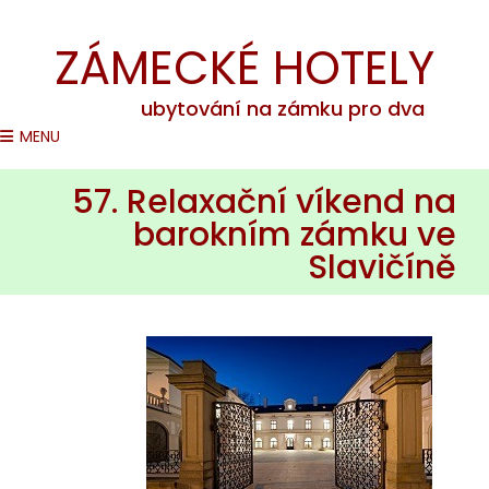
Romantické pobyty na zámcích v ČR
ZÁMECKÉ HOTELY
ubytování na zámku pro dva
MENU
57. Relaxační víkend na
barokním zámku ve
Slavičíně