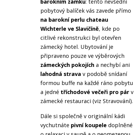
barokním zámku
: tento nevšední
pobytový balíček vás zavede přímo
na barokní perlu chateau
Wichterle ve Slavičíně
, kde po
citlivé rekonstrukci byl otevřen
zámecký hotel. Ubytování je
připraveno pouze ve výběrových
zámeckých pokojích
a nechybí ani
lahodná strava
v podobě snídaní
formou buffe na každé ráno pobytu
a jedné
tříchodové večeři pro pár
v
zámecké restauraci (viz Stravování).
Dále si společně v originální kádi
vychutnáte
pivní koupele
doplněné
o relaxaci v sauně a o neomezenou