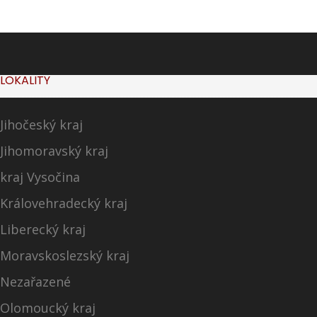
LOKALITY
Jihočeský kraj
Jihomoravský kraj
kraj Vysočina
Královehradecký kraj
Liberecký kraj
Moravskoslezský kraj
Nezařazené
Olomoucký kraj