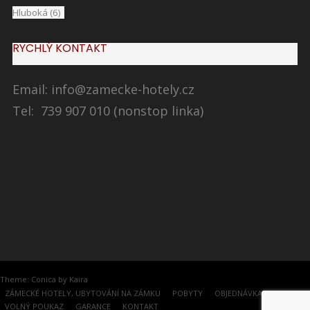
Hluboká
(6)
RYCHLÝ KONTAKT
Email:
info@zamecke-hotely.cz
Tel: 739 907 010 (nonstop linka)
Theme:
Conica
by
Kaira
ZÁMECKÉ HOTELY, UBYTOVÁNÍ NA ZÁMKU
POBYTY
OBJEDNÁVKA
VOLNÝ POUKAZ
GARANCE
KONTAKT