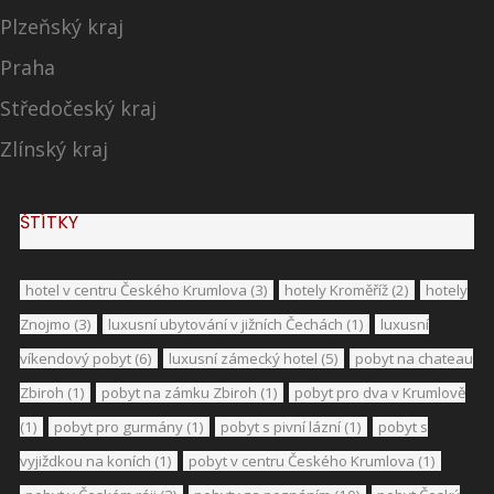
Plzeňský kraj
Praha
Středočeský kraj
Zlínský kraj
ŠTÍTKY
hotel v centru Českého Krumlova
(3)
hotely Kroměříž
(2)
hotely
Znojmo
(3)
luxusní ubytování v jižních Čechách
(1)
luxusní
víkendový pobyt
(6)
luxusní zámecký hotel
(5)
pobyt na chateau
Zbiroh
(1)
pobyt na zámku Zbiroh
(1)
pobyt pro dva v Krumlově
(1)
pobyt pro gurmány
(1)
pobyt s pivní lázní
(1)
pobyt s
vyjiždkou na koních
(1)
pobyt v centru Českého Krumlova
(1)