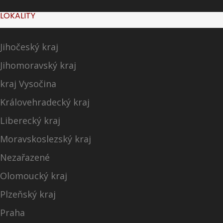
LOKALITY
Jihočeský kraj
Jihomoravský kraj
kraj Vysočina
Královehradecký kraj
Liberecký kraj
Moravskoslezský kraj
Nezařazené
Olomoucký kraj
Plzeňský kraj
Praha