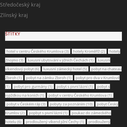
Středočeský kraj
Zlínský kraj
ŠTÍTKY
hotel v centru Českého Krumlova
(3)
hotely Kroměříž
(2)
hotely
Znojmo
(3)
luxusní ubytování v jižních Čechách
(1)
luxusní
víkendový pobyt
(6)
luxusní zámecký hotel
(5)
pobyt na chateau
Zbiroh
(1)
pobyt na zámku Zbiroh
(1)
pobyt pro dva v Krumlově
(1)
pobyt pro gurmány
(1)
pobyt s pivní lázní
(1)
pobyt s
vyjiždkou na koních
(1)
pobyt v centru Českého Krumlova
(1)
pobyt v Českém ráji
(3)
pobyty za poznáním
(10)
pobyt Český
Krumlov
(2)
popbyt s pivní lázní
(1)
poukaz do zámeckého
hotelu
(6)
prodloužený víkend jižní Čechy
(1)
prodloužený