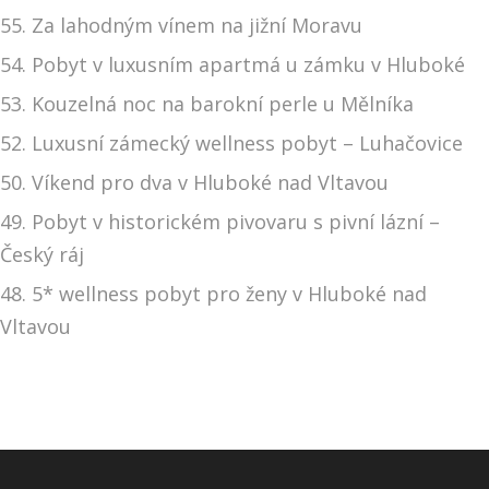
55. Za lahodným vínem na jižní Moravu
54. Pobyt v luxusním apartmá u zámku v Hluboké
53. Kouzelná noc na barokní perle u Mělníka
52. Luxusní zámecký wellness pobyt – Luhačovice
50. Víkend pro dva v Hluboké nad Vltavou
49. Pobyt v historickém pivovaru s pivní lázní –
Český ráj
48. 5* wellness pobyt pro ženy v Hluboké nad
Vltavou