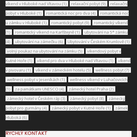
víkend v Hluboké nad Vltavou
(1)
relaxační pobyt
(9)
relaxační
pobyt v Hluboké
(1)
romantická noc pro dva
(4)
romantická noc
u zámku v Hluboké
(1)
romantický pobyt
(9)
romantický víkend
(1)
romantický víkend na Karlštejně
(1)
ubytování na 5* zámku
(4)
ubytování na zámečku
(6)
Ubytování v Českém Krumlově
(1)
volný poukaz na ubytování na zámku
(5)
víkendový pobyt v
Kutné Hoře
(1)
víkend pro dva v Hluboké nad Vltavou
(1)
víkend
v pivovaru
(1)
víkend v zámeckém hotelu
(5)
wellness pobyt
(7)
wellness pobyt v Jeseníkách
(1)
wellness víkend v Luhačovicích
(1)
za památkami UNESCO
(4)
zámecký hotel Praha
(2)
zámecký hotel v Českém ráji
(3)
zámecký pobyt
(8)
zámecký
pobyt pro gurmány
(4)
zámecký pobyt v Kutné Hoře
(1)
zámek
Hluboká
(6)
RYCHLÝ KONTAKT