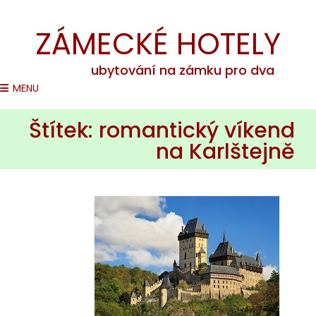
Romantické pobyty na zámcích v ČR
ZÁMECKÉ HOTELY
ubytování na zámku pro dva
MENU
Štítek:
romantický víkend
na Karlštejně