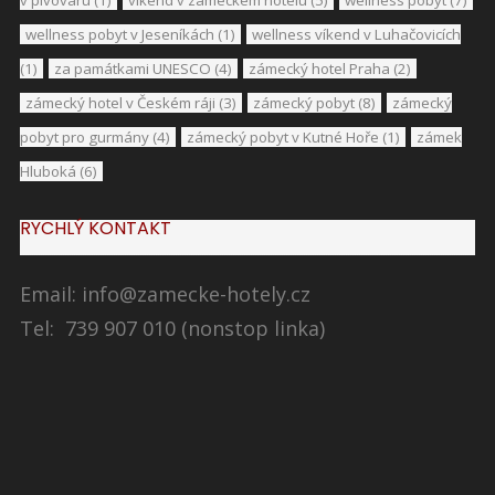
v pivovaru
(1)
víkend v zámeckém hotelu
(5)
wellness pobyt
(7)
wellness pobyt v Jeseníkách
(1)
wellness víkend v Luhačovicích
(1)
za památkami UNESCO
(4)
zámecký hotel Praha
(2)
zámecký hotel v Českém ráji
(3)
zámecký pobyt
(8)
zámecký
pobyt pro gurmány
(4)
zámecký pobyt v Kutné Hoře
(1)
zámek
Hluboká
(6)
RYCHLÝ KONTAKT
Email:
info@zamecke-hotely.cz
Tel: 739 907 010 (nonstop linka)