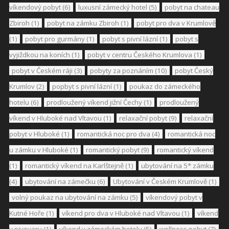
víkendový pobyt
(6)
luxusní zámecký hotel
(5)
pobyt na chateau
Zbiroh
(1)
pobyt na zámku Zbiroh
(1)
pobyt pro dva v Krumlově
(1)
pobyt pro gurmány
(1)
pobyt s pivní lázní
(1)
pobyt s
vyjiždkou na koních
(1)
pobyt v centru Českého Krumlova
(1)
pobyt v Českém ráji
(3)
pobyty za poznáním
(10)
pobyt Český
Krumlov
(2)
popbyt s pivní lázní
(1)
poukaz do zámeckého
hotelu
(6)
prodloužený víkend jižní Čechy
(1)
prodloužený
víkend v Hluboké nad Vltavou
(1)
relaxační pobyt
(9)
relaxační
pobyt v Hluboké
(1)
romantická noc pro dva
(4)
romantická noc
u zámku v Hluboké
(1)
romantický pobyt
(9)
romantický víkend
(1)
romantický víkend na Karlštejně
(1)
ubytování na 5* zámku
(4)
ubytování na zámečku
(6)
Ubytování v Českém Krumlově
(1)
volný poukaz na ubytování na zámku
(5)
víkendový pobyt v
Kutné Hoře
(1)
víkend pro dva v Hluboké nad Vltavou
(1)
víkend