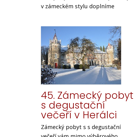
v zámeckém stylu doplníme
45. Zámecký pobyt
s degustační
večeří v Herálci
Zámecký pobyt s s degustační
večeří vám mimo výběrového