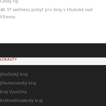
Český ráj
48. 5* wellness pobyt pro ženy v Hluboké nad
Vltavou
LOKALITY
Jihočeský kraj
Jihomoravský kraj
kraj Vysočina
Královehradecký kraj