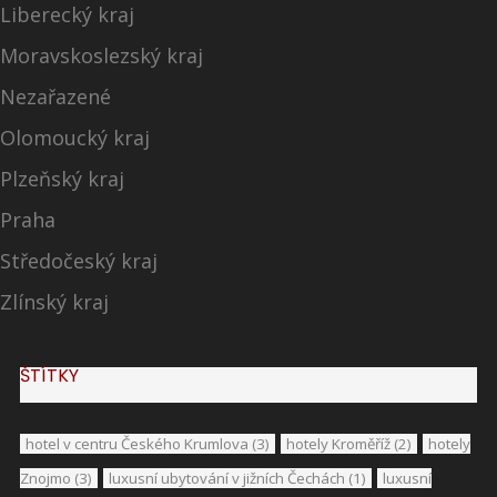
Liberecký kraj
Moravskoslezský kraj
Nezařazené
Olomoucký kraj
Plzeňský kraj
Praha
Středočeský kraj
Zlínský kraj
ŠTÍTKY
hotel v centru Českého Krumlova
(3)
hotely Kroměříž
(2)
hotely
Znojmo
(3)
luxusní ubytování v jižních Čechách
(1)
luxusní