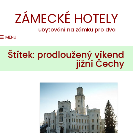
Romantické pobyty na zámcích v ČR
ZÁMECKÉ HOTELY
ubytování na zámku pro dva
MENU
Štítek:
prodloužený víkend
jižní Čechy