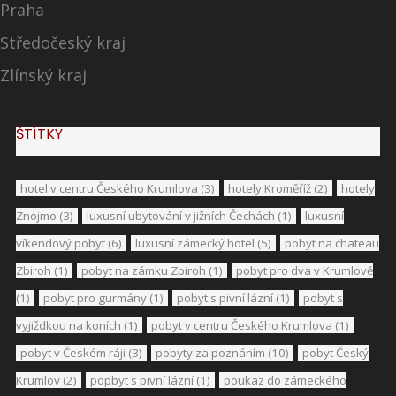
Praha
Středočeský kraj
Zlínský kraj
ŠTÍTKY
hotel v centru Českého Krumlova
(3)
hotely Kroměříž
(2)
hotely
Znojmo
(3)
luxusní ubytování v jižních Čechách
(1)
luxusní
víkendový pobyt
(6)
luxusní zámecký hotel
(5)
pobyt na chateau
Zbiroh
(1)
pobyt na zámku Zbiroh
(1)
pobyt pro dva v Krumlově
(1)
pobyt pro gurmány
(1)
pobyt s pivní lázní
(1)
pobyt s
vyjiždkou na koních
(1)
pobyt v centru Českého Krumlova
(1)
pobyt v Českém ráji
(3)
pobyty za poznáním
(10)
pobyt Český
Krumlov
(2)
popbyt s pivní lázní
(1)
poukaz do zámeckého