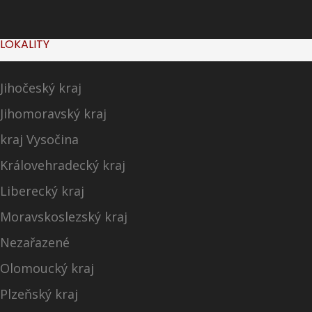
LOKALITY
Jihočeský kraj
Jihomoravský kraj
kraj Vysočina
Královehradecký kraj
Liberecký kraj
Moravskoslezský kraj
Nezařazené
Olomoucký kraj
Plzeňský kraj