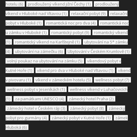
hotelu
(6)
prodloužený víkend jižní Čechy
(1)
prodloužený
víkend v Hluboké nad Vltavou
(1)
relaxační pobyt
(9)
relaxační
pobyt v Hluboké
(1)
romantická noc pro dva
(4)
romantická noc
u zámku v Hluboké
(1)
romantický pobyt
(9)
romantický víkend
(1)
romantický víkend na Karlštejně
(1)
ubytování na 5* zámku
(4)
ubytování na zámečku
(6)
Ubytování v Českém Krumlově
(1)
volný poukaz na ubytování na zámku
(5)
víkendový pobyt v
Kutné Hoře
(1)
víkend pro dva v Hluboké nad Vltavou
(1)
víkend
v pivovaru
(1)
víkend v zámeckém hotelu
(5)
wellness pobyt
(7)
wellness pobyt v Jeseníkách
(1)
wellness víkend v Luhačovicích
(1)
za památkami UNESCO
(4)
zámecký hotel Praha
(2)
zámecký hotel v Českém ráji
(3)
zámecký pobyt
(8)
zámecký
pobyt pro gurmány
(4)
zámecký pobyt v Kutné Hoře
(1)
zámek
Hluboká
(6)