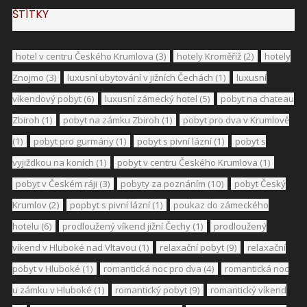
ŠTÍTKY
hotel v centru Českého Krumlova
(3)
hotely Kroměříž
(2)
hotely
Znojmo
(3)
luxusní ubytování v jižních Čechách
(1)
luxusní
víkendový pobyt
(6)
luxusní zámecký hotel
(5)
pobyt na chateau
Zbiroh
(1)
pobyt na zámku Zbiroh
(1)
pobyt pro dva v Krumlově
(1)
pobyt pro gurmány
(1)
pobyt s pivní lázní
(1)
pobyt s
vyjiždkou na koních
(1)
pobyt v centru Českého Krumlova
(1)
pobyt v Českém ráji
(3)
pobyty za poznáním
(10)
pobyt Český
Krumlov
(2)
popbyt s pivní lázní
(1)
poukaz do zámeckého
hotelu
(6)
prodloužený víkend jižní Čechy
(1)
prodloužený
víkend v Hluboké nad Vltavou
(1)
relaxační pobyt
(9)
relaxační
pobyt v Hluboké
(1)
romantická noc pro dva
(4)
romantická noc
u zámku v Hluboké
(1)
romantický pobyt
(9)
romantický víkend