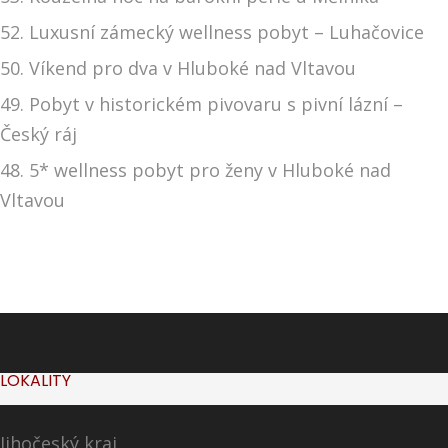
52. Luxusní zámecký wellness pobyt – Luhačovice
50. Víkend pro dva v Hluboké nad Vltavou
49. Pobyt v historickém pivovaru s pivní lázní –
Český ráj
48. 5* wellness pobyt pro ženy v Hluboké nad
Vltavou
LOKALITY
Jihočeský kraj