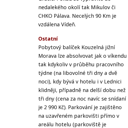
nedalekého okolí tak Mikulov či
CHKO Pálava. Necelých 90 Km je
vzdálena Vídeň.
Ostatní
Pobytový balíček Kouzelná jižní
Morava lze absolvovat jak o víkendu
tak kdykoliv v průběhu pracovního
týdne (na libovolné tři dny a dvě
noci), kdy bývá v hotelu i v Lednici
klidněji, případně na delší dobu než
tři dny (cena za noc navíc se snídaní
je 2 990 Kč). Parkování je zajištěno
na uzavřeném parkovišti přímo v
areálu hotelu (parkoviště je