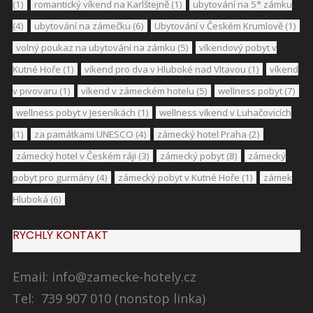
(1)
romantický víkend na Karlštejně
(1)
ubytování na 5* zámku
(4)
ubytování na zámečku
(6)
Ubytování v Českém Krumlově
(1)
volný poukaz na ubytování na zámku
(5)
víkendový pobyt v
Kutné Hoře
(1)
víkend pro dva v Hluboké nad Vltavou
(1)
víkend
v pivovaru
(1)
víkend v zámeckém hotelu
(5)
wellness pobyt
(7)
wellness pobyt v Jeseníkách
(1)
wellness víkend v Luhačovicích
(1)
za památkami UNESCO
(4)
zámecký hotel Praha
(2)
zámecký hotel v Českém ráji
(3)
zámecký pobyt
(8)
zámecký
pobyt pro gurmány
(4)
zámecký pobyt v Kutné Hoře
(1)
zámek
Hluboká
(6)
RYCHLÝ KONTAKT
Email:
info@zamecke-hotely.cz
Tel: 739 907 010 (nonstop linka)