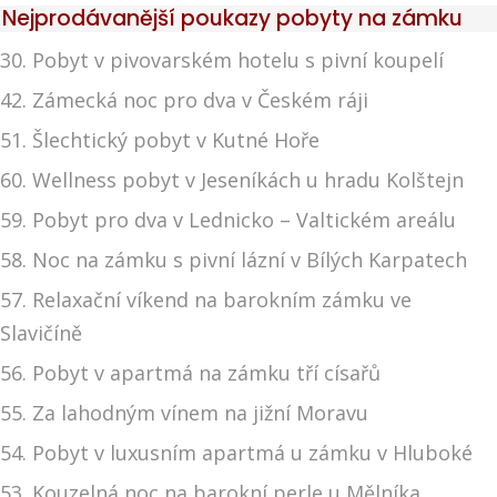
Nejprodávanější poukazy pobyty na zámku
30. Pobyt v pivovarském hotelu s pivní koupelí
42. Zámecká noc pro dva v Českém ráji
51. Šlechtický pobyt v Kutné Hoře
60. Wellness pobyt v Jeseníkách u hradu Kolštejn
59. Pobyt pro dva v Lednicko – Valtickém areálu
58. Noc na zámku s pivní lázní v Bílých Karpatech
57. Relaxační víkend na barokním zámku ve
Slavičíně
56. Pobyt v apartmá na zámku tří císařů
55. Za lahodným vínem na jižní Moravu
54. Pobyt v luxusním apartmá u zámku v Hluboké
53. Kouzelná noc na barokní perle u Mělníka