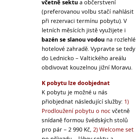
včetně sektu
a občerstvení
(preferovanou volbu stačí nahlásit
při rezervaci termínu pobytu). V
letních měsících jistě využijete i
bazén se slanou vodou
na rozlehlé
hotelové zahradě. Vypravte se tedy
do Lednicko – Valtického areálu
obdivovat kouzelnou jižní Moravu.
K pobytu lze doobjednat
K pobytu je možné u nás
přiobjednat následující služby:
1)
Prodloužení pobytu o noc
včetně
snídaně formou švédských stolů
pro pár – 2 990 Kč,
2) Welcome set
po příjezdu – láhev sektu a