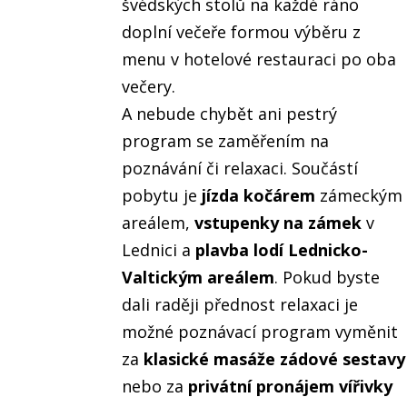
švédských stolů na každé ráno
doplní večeře formou výběru z
menu v hotelové restauraci po oba
večery.
A nebude chybět ani pestrý
program se zaměřením na
poznávání či relaxaci. Součástí
pobytu je
jízda kočárem
zámeckým
areálem,
vstupenky na zámek
v
Lednici a
plavba lodí Lednicko-
Valtickým areálem
. Pokud byste
dali raději přednost relaxaci je
možné poznávací program vyměnit
za
klasické masáže zádové sestavy
nebo za
privátní pronájem vířivky