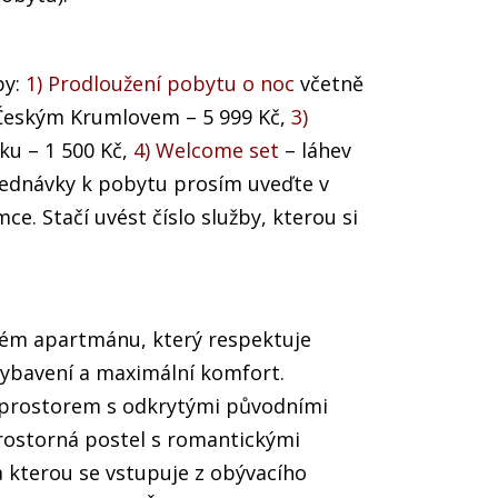
by:
1) Prodloužení pobytu o noc
včetně
eským Krumlovem – 5 999 Kč,
3)
čku – 1 500 Kč,
4) Welcome set
– láhev
jednávky k pobytu prosím uveďte v
e. Stačí uvést číslo služby, kterou si
ovém apartmánu, který respektuje
vybavení a maximální komfort.
 prostorem s odkrytými původními
prostorná postel s romantickými
 kterou se vstupuje z obývacího