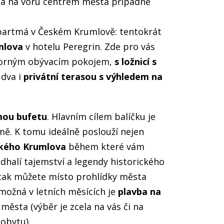
a na voru centrem města případně
apartmá v Českém Krumlově: tentokrát
mlova
v hotelu Peregrin. Zde pro vás
orným obývacím pokojem,
s ložnicí s
 dva i
privátní terasou s výhledem na
mou bufetu
. Hlavním cílem balíčku je
mě. K tomu ideálně poslouží nejen
eského Krumlova
během které vám
halí tajemství a legendy historického
 tak můžete místo prohlídky města
a možná v letních měsících je
plavba na
ěsta (výběr je zcela na vás či na
pobytu).