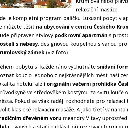
Krumlova nebo plavb
relaxační masáže.
de je kompletní program balíčku Luxusní pobyt v 
e můžete těšit
na ubytování v centru Českého Kru
ude připraven stylový
podkrovní apartmán
s prost
ostelí s nebesy
, designovou koupelnou s vanou pro
rumlovský zámek
(viz foto).
ěhem pobytu si každé ráno vychutnáte
snídani for
oznat kouzlo jednoho z nejkrásnějších měst naší ze
okalita hotelu, ale i
originální večerní prohlídka Č
růvodkyně ve středověkém kostýmu za svitu louče od
ěsta. Pokud se však raději rozhodnete pro relaxaci
volit klasické relaxační masáže. A jako třetí variant
radičním dřevěném voru
meandry Vltavy uprostřed m
bdarovaných a stačí nahlásit při rezervaci termínu 