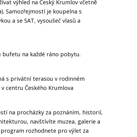
žívat výhled na Český Krumlov včetně
). Samozřejmostí je koupelna s
kou a se SAT, vysoušeč vlasů a
 bufetu na každé ráno pobytu.
má s privátní terasou v rodinném
ě v centru Českého Krumlova
 na procházky za poznáním, historií,
itekturou, navštívíte muzea, galerie a
ý program rozhodnete pro výlet za