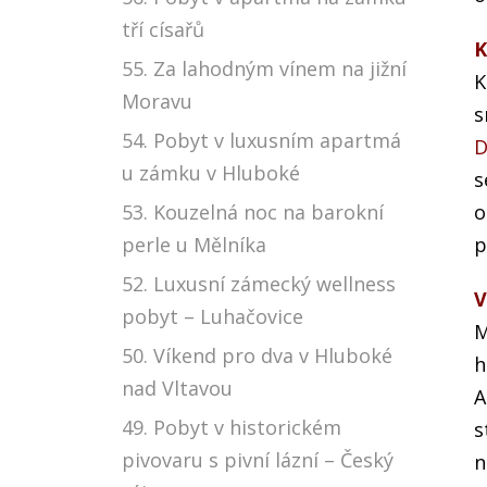
tří císařů
K
55. Za lahodným vínem na jižní
K
Moravu
s
54. Pobyt v luxusním apartmá
D
u zámku v Hluboké
s
53. Kouzelná noc na barokní
o
perle u Mělníka
p
52. Luxusní zámecký wellness
V
pobyt – Luhačovice
M
50. Víkend pro dva v Hluboké
h
nad Vltavou
A
49. Pobyt v historickém
s
pivovaru s pivní lázní – Český
n