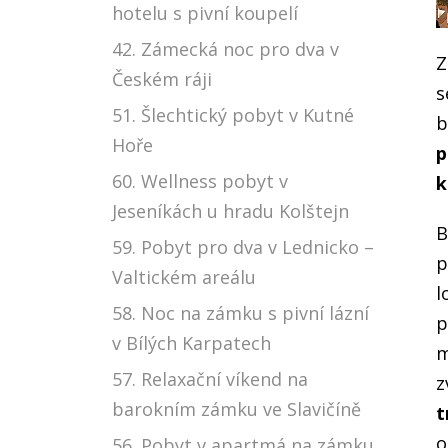
hotelu s pivní koupelí
42. Zámecká noc pro dva v
Z
Českém ráji
s
51. Šlechtický pobyt v Kutné
b
Hoře
p
60. Wellness pobyt v
k
Jeseníkách u hradu Kolštejn
B
59. Pobyt pro dva v Lednicko –
p
Valtickém areálu
l
58. Noc na zámku s pivní lázní
p
v Bílých Karpatech
m
57. Relaxační víkend na
z
barokním zámku ve Slavičíně
t
o
56. Pobyt v apartmá na zámku