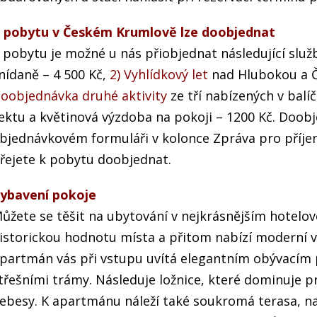
 pobytu v Českém Krumlově lze doobjednat
 pobytu je možné u nás přiobjednat následující služ
nídaně – 4 500 Kč,
2) Vyhlídkový let
nad Hlubokou a Č
oobjednávka druhé aktivity
ze tří nabízených v balí
ektu a květinová výzdoba na pokoji – 1200 Kč. Doob
bjednávkovém formuláři v kolonce Zpráva pro příjemc
řejete k pobytu doobjednat.
ybavení pokoje
ůžete se těšit na ubytování v nejkrásnějším hotel
istorickou hodnotu místa a přitom nabízí moderní 
partmán vás při vstupu uvítá elegantním obývacím
třešními trámy. Následuje ložnice, které dominuje 
ebesy. K apartmánu náleží také soukromá terasa, na