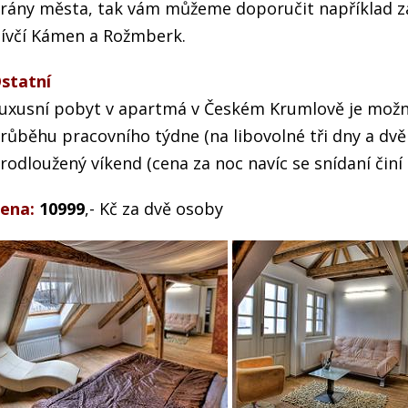
rány města, tak vám můžeme doporučit například z
ívčí Kámen a Rožmberk.
statní
uxusní pobyt v apartmá v Českém Krumlově je možné
růběhu pracovního týdne (na libovolné tři dny a dvě
rodloužený víkend (cena za noc navíc se snídaní činí 
ena:
10999
,- Kč za dvě osoby