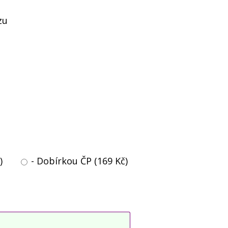
zu
)
- Dobírkou ČP (169 Kč)