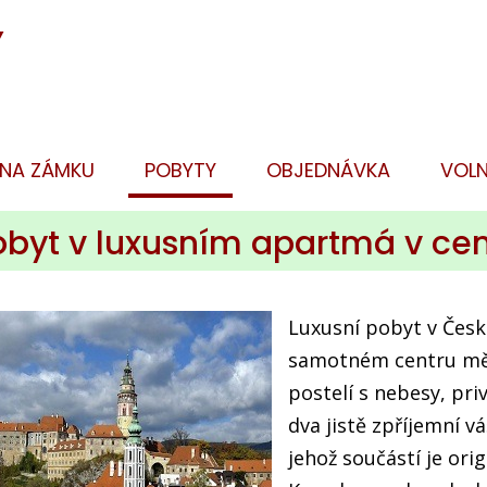
Y
 NA ZÁMKU
POBYTY
OBJEDNÁVKA
VOLN
Pobyt v luxusním apartmá v c
Luxusní pobyt v Čes
samotném centru měs
postelí s nebesy, pr
dva jistě zpříjemní v
jehož součástí je ori