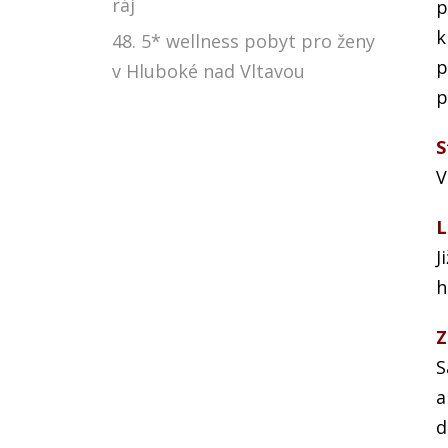
ráj
p
k
48. 5* wellness pobyt pro ženy
p
v Hluboké nad Vltavou
p
S
V
L
J
h
Z
S
a
d