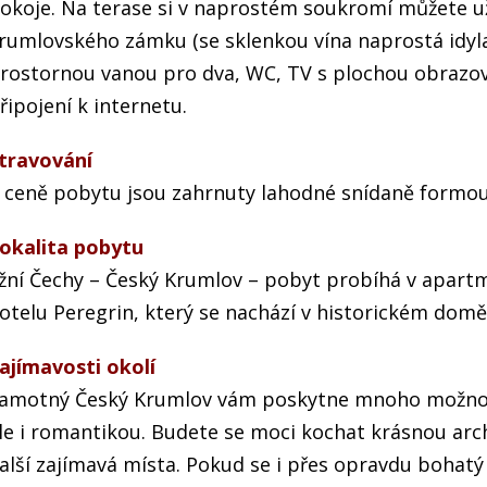
okoje. Na terase si v naprostém soukromí můžete u
rumlovského zámku (se sklenkou vína naprostá idyla
rostornou vanou pro dva, WC, TV s plochou obrazov
řipojení k internetu.
travování
 ceně pobytu jsou zahrnuty lahodné snídaně formou
okalita pobytu
ižní Čechy – Český Krumlov – pobyt probíhá v apart
otelu Peregrin, který se nachází v historickém dom
ajímavosti okolí
amotný Český Krumlov vám poskytne mnoho možností
le i romantikou. Budete se moci kochat krásnou arch
alší zajímavá místa. Pokud se i přes opravdu bohat