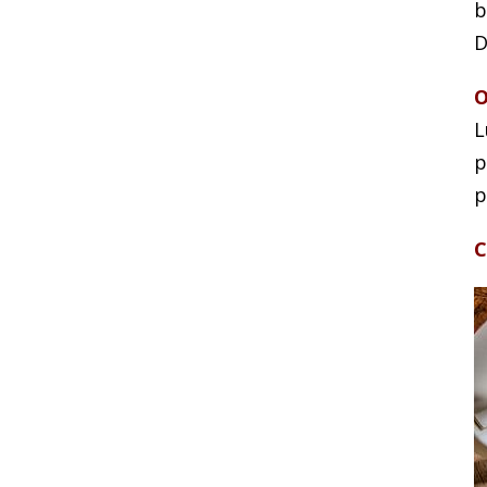
b
D
O
L
p
p
C