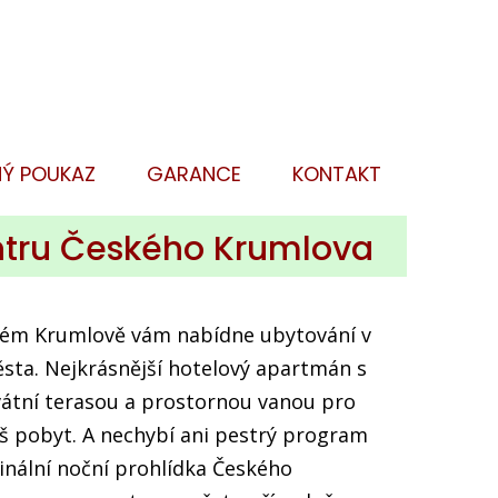
Romantické pobyty na zámcích v ČR
Ý POUKAZ
GARANCE
KONTAKT
entru Českého Krumlova
kém Krumlově vám nabídne ubytování v
ta. Nejkrásnější hotelový apartmán s
ivátní terasou a prostornou vanou pro
áš pobyt. A nechybí ani pestrý program
ginální noční prohlídka Českého