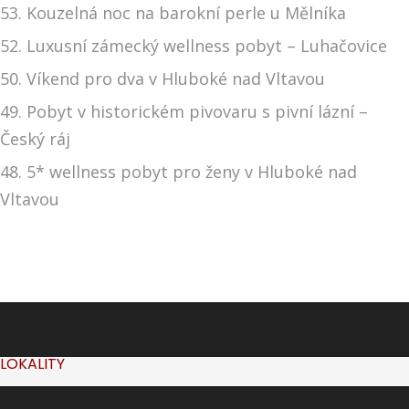
53. Kouzelná noc na barokní perle u Mělníka
52. Luxusní zámecký wellness pobyt – Luhačovice
50. Víkend pro dva v Hluboké nad Vltavou
49. Pobyt v historickém pivovaru s pivní lázní –
Český ráj
48. 5* wellness pobyt pro ženy v Hluboké nad
Vltavou
LOKALITY