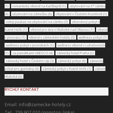
(1)
romantický víkend na Karlštejně
(1)
ubytování na 5* zámku
(4)
ubytování na zámečku
(6)
Ubytování v Českém Krumlově
(1)
volný poukaz na ubytování na zámku
(5)
víkendový pobyt v
Kutné Hoře
(1)
víkend pro dva v Hluboké nad Vltavou
(1)
víkend
v pivovaru
(1)
víkend v zámeckém hotelu
(5)
wellness pobyt
(7)
wellness pobyt v Jeseníkách
(1)
wellness víkend v Luhačovicích
(1)
za památkami UNESCO
(4)
zámecký hotel Praha
(2)
zámecký hotel v Českém ráji
(3)
zámecký pobyt
(8)
zámecký
pobyt pro gurmány
(4)
zámecký pobyt v Kutné Hoře
(1)
zámek
Hluboká
(6)
RYCHLÝ KONTAKT
Email:
info@zamecke-hotely.cz
Tel: 739 907 010 (nonstop linka)