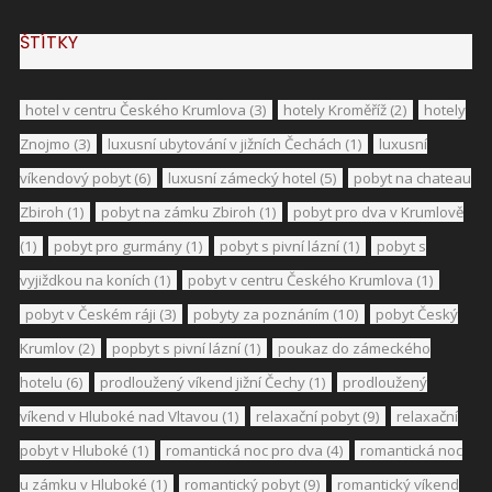
ŠTÍTKY
hotel v centru Českého Krumlova
(3)
hotely Kroměříž
(2)
hotely
Znojmo
(3)
luxusní ubytování v jižních Čechách
(1)
luxusní
víkendový pobyt
(6)
luxusní zámecký hotel
(5)
pobyt na chateau
Zbiroh
(1)
pobyt na zámku Zbiroh
(1)
pobyt pro dva v Krumlově
(1)
pobyt pro gurmány
(1)
pobyt s pivní lázní
(1)
pobyt s
vyjiždkou na koních
(1)
pobyt v centru Českého Krumlova
(1)
pobyt v Českém ráji
(3)
pobyty za poznáním
(10)
pobyt Český
Krumlov
(2)
popbyt s pivní lázní
(1)
poukaz do zámeckého
hotelu
(6)
prodloužený víkend jižní Čechy
(1)
prodloužený
víkend v Hluboké nad Vltavou
(1)
relaxační pobyt
(9)
relaxační
pobyt v Hluboké
(1)
romantická noc pro dva
(4)
romantická noc
u zámku v Hluboké
(1)
romantický pobyt
(9)
romantický víkend