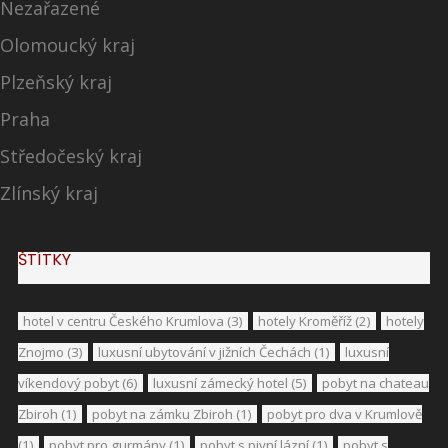
Nezařazené
Olomoucký kraj
Plzeňský kraj
Praha
Středočeský kraj
Zlínský kraj
ŠTÍTKY
hotel v centru Českého Krumlova
(3)
hotely Kroměříž
(2)
hotely
Znojmo
(3)
luxusní ubytování v jižních Čechách
(1)
luxusní
víkendový pobyt
(6)
luxusní zámecký hotel
(5)
pobyt na chateau
Zbiroh
(1)
pobyt na zámku Zbiroh
(1)
pobyt pro dva v Krumlově
(1)
pobyt pro gurmány
(1)
pobyt s pivní lázní
(1)
pobyt s