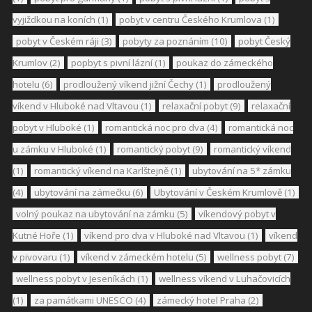
vyjiždkou na koních
(1)
pobyt v centru Českého Krumlova
(1)
pobyt v Českém ráji
(3)
pobyty za poznáním
(10)
pobyt Český
Krumlov
(2)
popbyt s pivní lázní
(1)
poukaz do zámeckého
hotelu
(6)
prodloužený víkend jižní Čechy
(1)
prodloužený
víkend v Hluboké nad Vltavou
(1)
relaxační pobyt
(9)
relaxační
pobyt v Hluboké
(1)
romantická noc pro dva
(4)
romantická noc
u zámku v Hluboké
(1)
romantický pobyt
(9)
romantický víkend
(1)
romantický víkend na Karlštejně
(1)
ubytování na 5* zámku
(4)
ubytování na zámečku
(6)
Ubytování v Českém Krumlově
(1)
volný poukaz na ubytování na zámku
(5)
víkendový pobyt v
Kutné Hoře
(1)
víkend pro dva v Hluboké nad Vltavou
(1)
víkend
v pivovaru
(1)
víkend v zámeckém hotelu
(5)
wellness pobyt
(7)
wellness pobyt v Jeseníkách
(1)
wellness víkend v Luhačovicích
(1)
za památkami UNESCO
(4)
zámecký hotel Praha
(2)