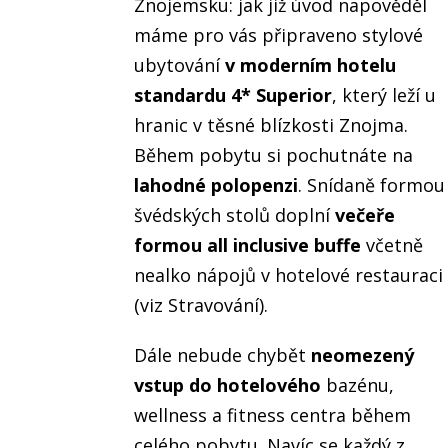
Znojemsku: jak již úvod napověděl
máme pro vás připraveno stylové
ubytování
v moderním hotelu
standardu 4* Superior
, který leží u
hranic v těsné blízkosti Znojma.
Během pobytu si pochutnáte na
lahodné polopenzi
. Snídaně formou
švédských stolů doplní
večeře
formou all inclusive buffe
včetně
nealko nápojů v hotelové restauraci
(viz Stravování).
Dále nebude chybět
neomezený
vstup do hotelového
bazénu,
wellness a fitness centra během
celého pobytu. Navíc se každý z