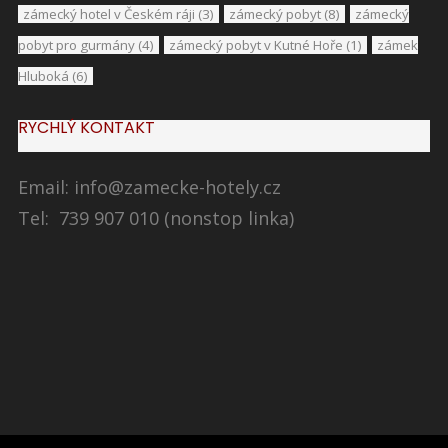
zámecký hotel v Českém ráji
(3)
zámecký pobyt
(8)
zámecký
pobyt pro gurmány
(4)
zámecký pobyt v Kutné Hoře
(1)
zámek
Hluboká
(6)
RYCHLÝ KONTAKT
Email:
info@zamecke-hotely.cz
Tel: 739 907 010 (nonstop linka)