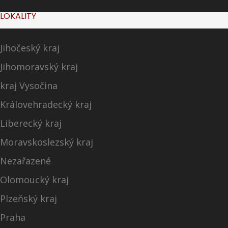
LOKALITY
Jihočeský kraj
Jihomoravský kraj
kraj Vysočina
Královehradecký kraj
Liberecký kraj
Moravskoslezský kraj
Nezařazené
Olomoucký kraj
Plzeňský kraj
Praha