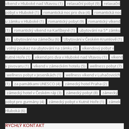
víkend v Hluboké nad Vltavou
(1)
relaxační pobyt
(9)
relaxační
pobyt v Hluboké
(1)
romantická noc pro dva
(4)
romantická noc
u zámku v Hluboké
(1)
romantický pobyt
(9)
romantický víkend
(1)
romantický víkend na Karlštejně
(1)
ubytování na 5* zámku
(4)
ubytování na zámečku
(6)
Ubytování v Českém Krumlově
(1)
volný poukaz na ubytování na zámku
(5)
víkendový pobyt v
Kutné Hoře
(1)
víkend pro dva v Hluboké nad Vltavou
(1)
víkend
v pivovaru
(1)
víkend v zámeckém hotelu
(5)
wellness pobyt
(7)
wellness pobyt v Jeseníkách
(1)
wellness víkend v Luhačovicích
(1)
za památkami UNESCO
(4)
zámecký hotel Praha
(2)
zámecký hotel v Českém ráji
(3)
zámecký pobyt
(8)
zámecký
pobyt pro gurmány
(4)
zámecký pobyt v Kutné Hoře
(1)
zámek
Hluboká
(6)
RYCHLÝ KONTAKT