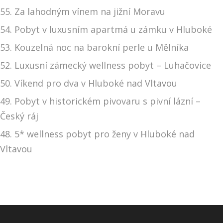
55. Za lahodným vínem na jižní Moravu
54. Pobyt v luxusním apartmá u zámku v Hluboké
53. Kouzelná noc na barokní perle u Mělníka
52. Luxusní zámecký wellness pobyt – Luhačovice
50. Víkend pro dva v Hluboké nad Vltavou
49. Pobyt v historickém pivovaru s pivní lázní –
Český ráj
48. 5* wellness pobyt pro ženy v Hluboké nad
Vltavou