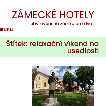
Romantické pobyty na zámcích v ČR
ZÁMECKÉ HOTELY
ubytování na zámku pro dva
MENU
Štítek:
relaxační víkend na
usedlosti