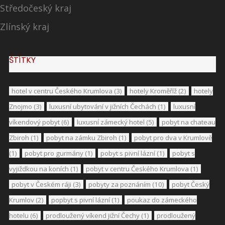
Středočeský kraj
Zlínský kraj
ŠTÍTKY
hotel v centru Českého Krumlova
(3)
hotely Kroměříž
(2)
hotely
Znojmo
(3)
luxusní ubytování v jižních Čechách
(1)
luxusní
víkendový pobyt
(6)
luxusní zámecký hotel
(5)
pobyt na chateau
Zbiroh
(1)
pobyt na zámku Zbiroh
(1)
pobyt pro dva v Krumlově
(1)
pobyt pro gurmány
(1)
pobyt s pivní lázní
(1)
pobyt s
vyjiždkou na koních
(1)
pobyt v centru Českého Krumlova
(1)
pobyt v Českém ráji
(3)
pobyty za poznáním
(10)
pobyt Český
Krumlov
(2)
popbyt s pivní lázní
(1)
poukaz do zámeckého
hotelu
(6)
prodloužený víkend jižní Čechy
(1)
prodloužený